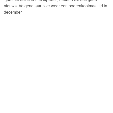
‘ jammer dat ik er niet bij was’ , hebben we ook goed
nieuws. Volgend jaar is er weer een boerenkoolmaaltijd in
december.