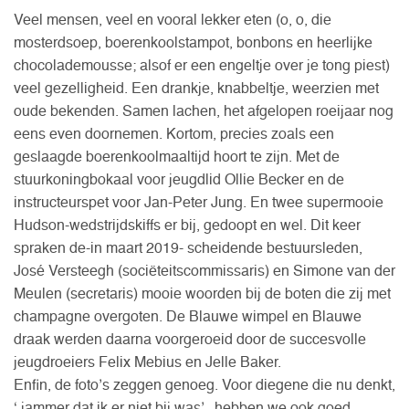
Veel mensen, veel en vooral lekker eten (o, o, die
mosterdsoep, boerenkoolstampot, bonbons en heerlijke
chocolademousse; alsof er een engeltje over je tong piest)
veel gezelligheid. Een drankje, knabbeltje, weerzien met
oude bekenden. Samen lachen, het afgelopen roeijaar nog
eens even doornemen. Kortom, precies zoals een
geslaagde boerenkoolmaaltijd hoort te zijn. Met de
stuurkoningbokaal voor jeugdlid Ollie Becker en de
instructeurspet voor Jan-Peter Jung. En twee supermooie
Hudson-wedstrijdskiffs er bij, gedoopt en wel. Dit keer
spraken de-in maart 2019- scheidende bestuursleden,
José Versteegh (sociëteitscommissaris) en Simone van der
Meulen (secretaris) mooie woorden bij de boten die zij met
champagne overgoten. De Blauwe wimpel en Blauwe
draak werden daarna voorgeroeid door de succesvolle
jeugdroeiers Felix Mebius en Jelle Baker.
Enfin, de foto’s zeggen genoeg. Voor diegene die nu denkt,