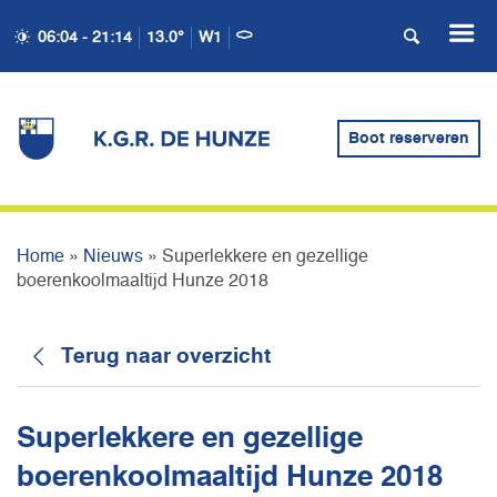
SUPERLEKKERE EN
06:04 - 21:14
13.0°
W1
GEZELLIGE
BOERENKOOLMAALTIJD
Boot reserveren
HUNZE 2018
Home
»
Nieuws
»
Superlekkere en gezellige
boerenkoolmaaltijd Hunze 2018
Terug naar overzicht
Superlekkere en gezellige
boerenkoolmaaltijd Hunze 2018