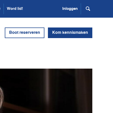
Q
Word lid!
Inloggen
Boot reserveren
Kom kennismaken