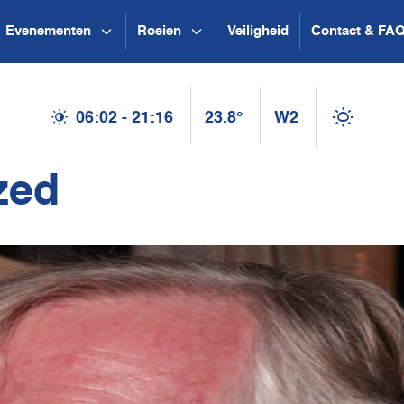
Evenementen
Roeien
Veiligheid
Contact & FA
06:02 - 21:16
23.8°
W2
zed