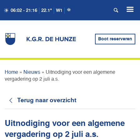
06:02 - 21:16
22.1°
W1
UITNODIGING VOOR EEN
ALGEMENE VERGADERING
Boot reserveren
OP 2 JULI A.S.
Home
»
Nieuws
»
Uitnodiging voor een algemene
vergadering op 2 juli a.s.
Terug naar overzicht
Uitnodiging voor een algemene
vergadering op 2 juli a.s.