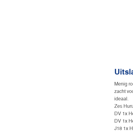
Uits
Menig ro
zacht vo
ideaal.
Zes Hunze
DV 1x He
DV 1x He
J18 1x H