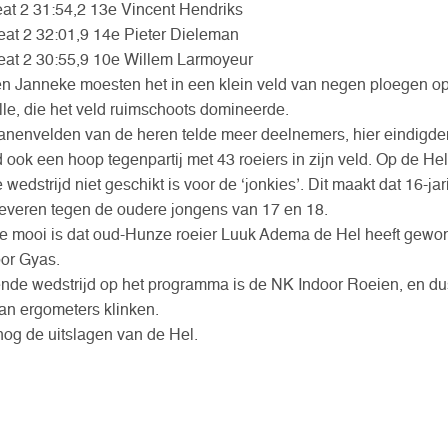
at 2 31:54,2 13e Vincent Hendriks
at 2 32:01,9 14e Pieter Dieleman
at 2 30:55,9 10e Willem Larmoyeur
en Janneke moesten het in een klein veld van negen ploegen 
lle, die het veld ruimschoots domineerde.
anenvelden van de heren telde meer deelnemers, hier eindigde
d ook een hoop tegenpartij met 43 roeiers in zijn veld. Op de H
wedstrijd niet geschikt is voor de ‘jonkies’. Dit maakt dat 16-jar
everen tegen de oudere jongens van 17 en 18.
ke mooi is dat oud-Hunze roeier Luuk Adema de Hel heeft gewonn
oor Gyas.
nde wedstrijd op het programma is de NK Indoor Roeien, en dus
van ergometers klinken.
og de uitslagen van de Hel.