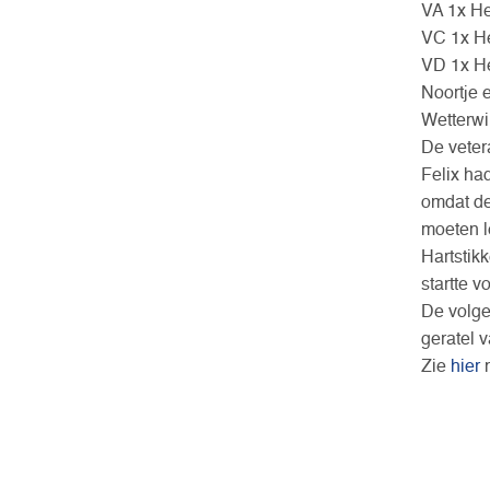
VA 1x He
VC 1x He
VD 1x He
Noortje 
Wetterwi
De veter
Felix ha
omdat de 
moeten l
Hartstik
startte v
De volge
geratel 
Zie
hier
n