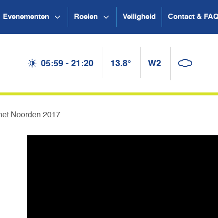
Evenementen
Roeien
Veiligheid
Contact & FA
05:59 - 21:20
13.8°
W2
 het Noorden 2017