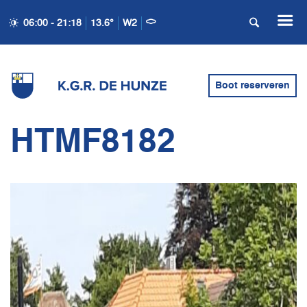
06:00 - 21:18
13.6°
W2
Boot reserveren
HTMF8182