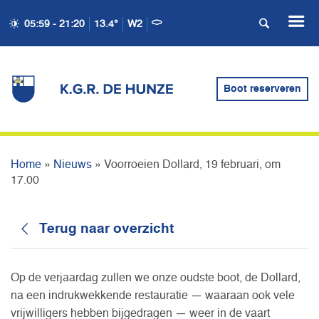
05:59 - 21:20
13.4°
W2
VOORROEIEN DOLLARD,
Boot reserveren
19 FEBRUARI, OM 17.00
Home
»
Nieuws
»
Voorroeien Dollard, 19 februari, om
17.00
Terug naar overzicht
Op de verjaardag zullen we onze oudste boot, de Dollard,
na een indrukwekkende restauratie — waaraan ook vele
vrijwilligers hebben bijgedragen — weer in de vaart