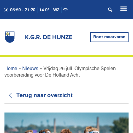
VRIJDAG 26 JULI:
05:59 - 21:20
14.0°
W2
OLYMPISCHE SPELEN
VOORBEREIDING VOOR DE
Boot reserveren
HOLLAND ACHT
Home
»
Nieuws
»
Vrijdag 26 juli: Olympische Spelen
voorbereiding voor De Holland Acht
Terug naar overzicht