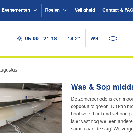
Evenementen
Roeien
Veiligheid
Contact & FA
06:00 - 21:18
18.2°
W3
augustus
Was & Sop midda
De zomerperiode is een moo
sopbeurt te geven. Dit kan nie
boot weer blinkend schoon p
is er vast nog wel een andere
samen aan de slag! We zorg