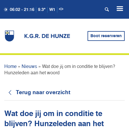
WAT DOE JIJ OM IN
06:02 - 21:16
9.3°
W1
CONDITIE TE BLIJVEN?
HUNZELEDEN AAN HET
Boot reserveren
WOORD
Home
»
Nieuws
»
Wat doe jij om in conditie te blijven?
Hunzeleden aan het woord
Terug naar overzicht
Wat doe jij om in conditie te
blijven? Hunzeleden aan het