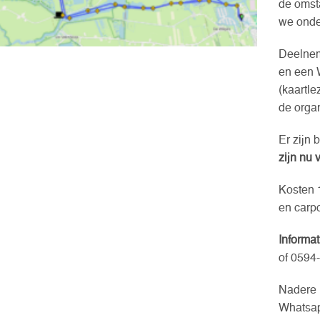
de omst
we onde
Deelnem
en een 
(kaartle
de organ
Er zijn
zijn nu v
Kosten 
en carpo
Informat
of 0594
Nadere i
Whatsap