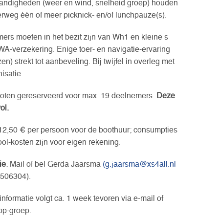
andigheden (weer en wind, snelheid groep) houden
rweg één of meer picknick- en/of lunchpauze(s).
ers moeten in het bezit zijn van Wh1 en kleine s
WA-verzekering. Enige toer- en navigatie-ervaring
zen) strekt tot aanbeveling. Bij twijfel in overleg met
isatie.
 boten gereserveerd voor max. 19 deelnemers.
Deze
ol.
12,50 € per persoon voor de boothuur; consumpties
ol-kosten zijn voor eigen rekening.
ie
: Mail of bel Gerda Jaarsma
(g.jaarsma@xs4all.nl
-506304).
nformatie volgt ca. 1 week tevoren via e-mail of
p-groep.