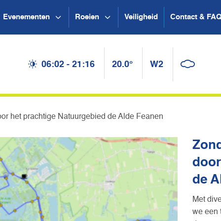
Evenementen
Roeien
Veiligheid
Contact & FA
06:02 - 21:16
20.0°
W2
oor het prachtige Natuurgebied de Alde Feanen
Zond
door
de A
Met div
we een 