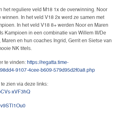
 het reguliere veld M18 1x de overwinning. Noor
e winnen. In het veld V18 2x werd ze samen met
mpioen. In het veld V18 8+ werden Noor en Maren
ds Kampioen in een combinatie van Willem III/De
Maren en hun coaches Ingrid, Gerrit en Sietse van
ooie NK titels.
er te vinden:
https://regatta.time-
83798dd4-9107-4cee-b609-579d95d2f0a8.php
e zien via deze links:
=pCVs-xVF3hQ
lv9STl1Ou0