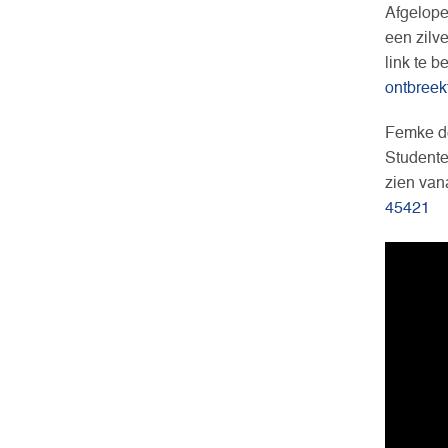
Afgelope
een zilv
link te b
ontbreek
Femke de
Studente
zien van
45421