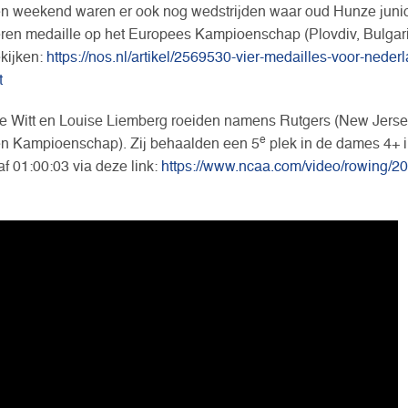
n weekend waren er ook nog wedstrijden waar oud Hunze juni
eren medaille op het Europees Kampioenschap (Plovdiv, Bulgari
ekijken:
https://nos.nl/artikel/2569530-vier-medailles-voor-nede
t
 Witt en Louise Liemberg roeiden namens Rutgers (New Jerse
e
n Kampioenschap). Zij behaalden een 5
plek in de dames 4+ in
af 01:00:03 via deze link:
https://www.ncaa.com/video/rowing/202