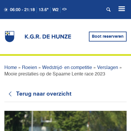
06:00 - 21:18
13.6°
W2
MOOIE PRESTATIES OP DE
SPAARNE LENTE RACE
Boot reserveren
2023
Home
»
Roeien
»
Wedstrijd- en competitie
»
Verslagen
»
Mooie prestaties op de Spaarne Lente race 2023
Terug naar overzicht