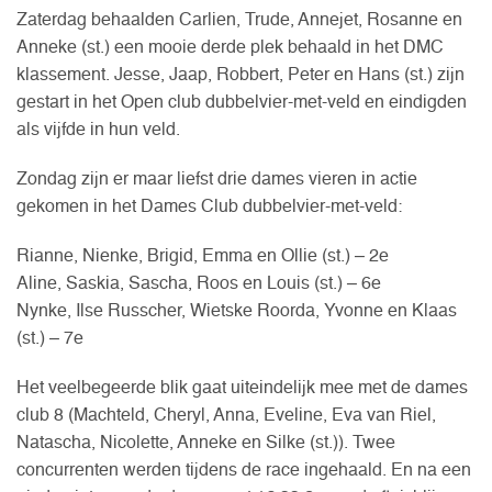
Zaterdag behaalden Carlien, Trude, Annejet, Rosanne en
Anneke (st.) een mooie derde plek behaald in het DMC
klassement. Jesse, Jaap, Robbert, Peter en Hans (st.) zijn
gestart in het Open club dubbelvier-met-veld en eindigden
als vijfde in hun veld.
Zondag zijn er maar liefst drie dames vieren in actie
gekomen in het Dames Club dubbelvier-met-veld:
Rianne, Nienke, Brigid, Emma en Ollie (st.) – 2e
Aline, Saskia, Sascha, Roos en Louis (st.) – 6e
Nynke, Ilse Russcher, Wietske Roorda, Yvonne en Klaas
(st.) – 7e
Het veelbegeerde blik gaat uiteindelijk mee met de dames
club 8 (Machteld, Cheryl, Anna, Eveline, Eva van Riel,
Natascha, Nicolette, Anneke en Silke (st.)). Twee
concurrenten werden tijdens de race ingehaald. En na een