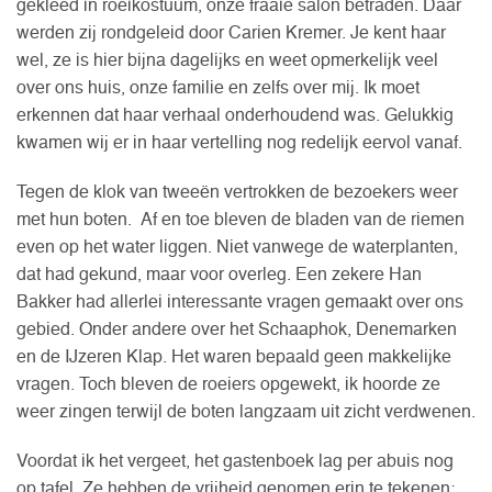
gekleed in roeikostuum, onze fraaie salon betraden. Daar
werden zij rondgeleid door Carien Kremer. Je kent haar
wel, ze is hier bijna dagelijks en weet opmerkelijk veel
over ons huis, onze familie en zelfs over mij. Ik moet
erkennen dat haar verhaal onderhoudend was. Gelukkig
kwamen wij er in haar vertelling nog redelijk eervol vanaf.
Tegen de klok van tweeën vertrokken de bezoekers weer
met hun boten. Af en toe bleven de bladen van de riemen
even op het water liggen. Niet vanwege de waterplanten,
dat had gekund, maar voor overleg. Een zekere Han
Bakker had allerlei interessante vragen gemaakt over ons
gebied. Onder andere over het Schaaphok, Denemarken
en de IJzeren Klap. Het waren bepaald geen makkelijke
vragen. Toch bleven de roeiers opgewekt, ik hoorde ze
weer zingen terwijl de boten langzaam uit zicht verdwenen.
Voordat ik het vergeet, het gastenboek lag per abuis nog
op tafel. Ze hebben de vrijheid genomen erin te tekenen: