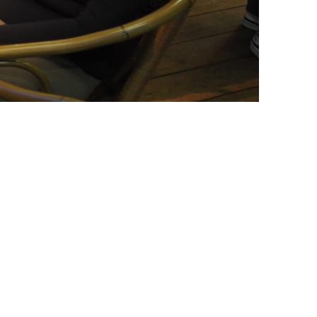
Kon. Gron. Roeivereniging De Hunze
Praediniussingel 32
9711 AG GRONINGEN