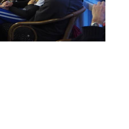
Kon. Gron. Roeivereniging De Hunze
Praediniussingel 32
9711 AG GRONINGEN