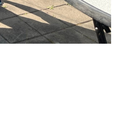
Kon. Gron. Roeivereniging De Hunze
Praediniussingel 32
9711 AG GRONINGEN