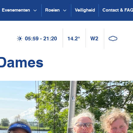
Evenementen
Roeien
Veiligheid
Contact & FA
05:59 - 21:20
14.2°
W2
 Dames