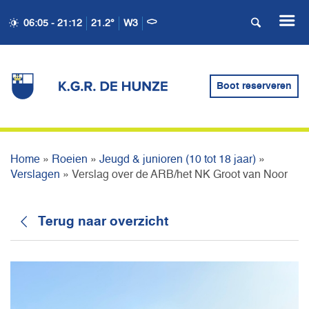
06:05 - 21:12
21.2°
W3
VERSLAG OVER DE
ARB/HET NK GROOT VAN
Boot reserveren
NOOR
Home
»
Roeien
»
Jeugd & junioren (10 tot 18 jaar)
»
Verslagen
»
Verslag over de ARB/het NK Groot van Noor
Terug naar overzicht