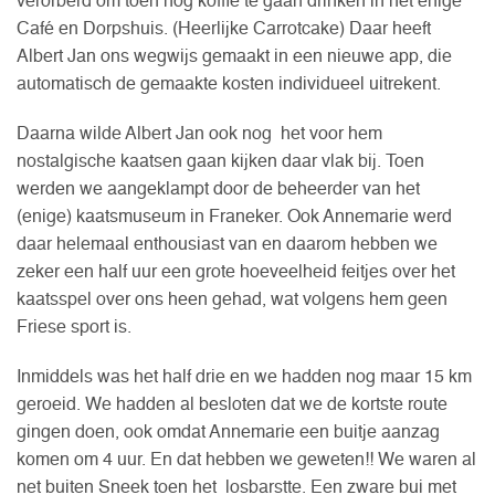
verorberd om toen nog koffie te gaan drinken in het enige
Café en Dorpshuis. (Heerlijke Carrotcake) Daar heeft
Albert Jan ons wegwijs gemaakt in een nieuwe app, die
automatisch de gemaakte kosten individueel uitrekent.
Daarna wilde Albert Jan ook nog het voor hem
nostalgische kaatsen gaan kijken daar vlak bij. Toen
werden we aangeklampt door de beheerder van het
(enige) kaatsmuseum in Franeker. Ook Annemarie werd
daar helemaal enthousiast van en daarom hebben we
zeker een half uur een grote hoeveelheid feitjes over het
kaatsspel over ons heen gehad, wat volgens hem geen
Friese sport is.
Inmiddels was het half drie en we hadden nog maar 15 km
geroeid. We hadden al besloten dat we de kortste route
gingen doen, ook omdat Annemarie een buitje aanzag
komen om 4 uur. En dat hebben we geweten!! We waren al
net buiten Sneek toen het losbarstte. Een zware bui met