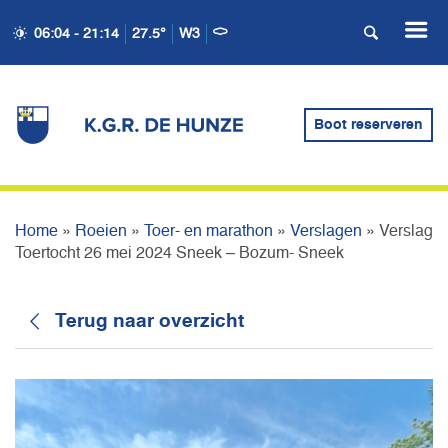
06:04 - 21:14
27.5°
W3
VERSLAG TOERTOCHT 26
MEI 2024 SNEEK – BOZUM-
Boot reserveren
SNEEK
Home
»
Roeien
»
Toer- en marathon
»
Verslagen
»
Verslag
Toertocht 26 mei 2024 Sneek – Bozum- Sneek
Terug naar overzicht