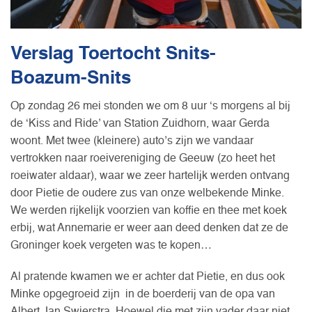
Verslag Toertocht Snits-
Boazum-Snits
Op zondag 26 mei stonden we om 8 uur ‘s morgens al bij
de ‘Kiss and Ride’ van Station Zuidhorn, waar Gerda
woont. Met twee (kleinere) auto’s zijn we vandaar
vertrokken naar roeivereniging de Geeuw (zo heet het
roeiwater aldaar), waar we zeer hartelijk werden ontvang
door Pietie de oudere zus van onze welbekende Minke.
We werden rijkelijk voorzien van koffie en thee met koek
erbij, wat Annemarie er weer aan deed denken dat ze de
Groninger koek vergeten was te kopen…
Al pratende kwamen we er achter dat Pietie, en dus ook
Minke opgegroeid zijn in de boerderij van de opa van
Albert Jan Swierstra. Hoewel die met zijn vader daar niet