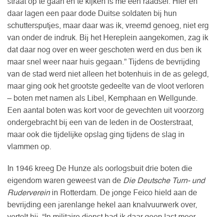
straat op te gaan en te kijken is me een raadsel. Hier en
daar lagen een paar dode Duitse soldaten bij hun
schuttersputjes, maar daar was ik, vreemd genoeg, niet erg
van onder de indruk. Bij het Hereplein aangekomen, zag ik
dat daar nog over en weer geschoten werd en dus ben ik
maar snel weer naar huis gegaan.” Tijdens de bevrijding
van de stad werd niet alleen het botenhuis in de as gelegd,
maar ging ook het grootste gedeelte van de vloot verloren
– boten met namen als Libel, Kemphaan en Wellgunde.
Een aantal boten was kort voor de gevechten uit voorzorg
ondergebracht bij een van de leden in de Oosterstraat,
maar ook die tijdelijke opslag ging tijdens de slag in
vlammen op.
In 1946 kreeg De Hunze als oorlogsbuit drie boten die
eigendom waren geweest van de
Die Deutsche Turn- und
Ruderverein
in Rotterdam. De jonge Feico hield aan de
bevrijding een jarenlange hekel aan knalvuurwerk over,