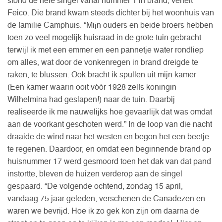
stond de hele singel vanaf nummer 1 in brand, vertelt
Feico. Die brand kwam steeds dichter bij het woonhuis van
de familie Camphuis. “Mijn ouders en beide broers hebben
toen zo veel mogelijk huisraad in de grote tuin gebracht
terwijl ik met een emmer en een pannetje water rondliep
om alles, wat door de vonkenregen in brand dreigde te
raken, te blussen. Ook bracht ik spullen uit mijn kamer
(Een kamer waarin ooit vóór 1928 zelfs koningin
Wilhelmina had geslapen!) naar de tuin. Daarbij
realiseerde ik me nauwelijks hoe gevaarlijk dat was omdat
aan de voorkant geschoten werd.” In de loop van die nacht
draaide de wind naar het westen en begon het een beetje
te regenen. Daardoor, en omdat een beginnende brand op
huisnummer 17 werd gesmoord toen het dak van dat pand
instortte, bleven de huizen verderop aan de singel
gespaard. “De volgende ochtend, zondag 15 april,
vandaag 75 jaar geleden, verschenen de Canadezen en
waren we bevrijd. Hoe ik zo gek kon zijn om daarna de