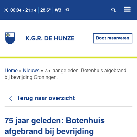
75 JAAR GELEDEN:
06:04 - 21:14
28.6°
W3
BOTENHUIS AFGEBRAND
BIJ BEVRIJDING
Boot reserveren
GRONINGEN.
Home
»
Nieuws
»
75 jaar geleden: Botenhuis afgebrand
bij bevrijding Groningen.
Terug naar overzicht
75 jaar geleden: Botenhuis
afgebrand bij bevrijding