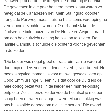
Parkweg probeerden de troepen de Parkbrug te bereiken.
De gevechten in die paar honderd meter straat waren zo
hevig dat de Canadezen het ‘Klein Stalingrad’ doopten.
Langs de Parkweg moest huis na huis, soms verdieping na
verdieping gevochten worden. Op 14 april staken de
Duitsers de botenhuizen van De Hunze en Aegir in brand
om een beter uitzicht richting het station te krijgen. De
familie Camphuis schuilde die ochtend voor de gevechten
in de kelder.
“Die kelder was nogal groot en was ruim van te voren al
door mijn ouders voor een dergelijk verblijf voorbereid. Het
meest angstige moment is voor mij wel geweest toen op
Ubbo Emmiussingel 3, een huis dat door de Duitsers de
hele oorlog bezet was, in de kelder een munitie-opslag
ontplofte. Zelfs in onze kelder voelde het alsof je met een
schip heen en weer geslingerd werd. Maar gelukkig was
ons huis solide genoeg om niet in te storten.” Die avond