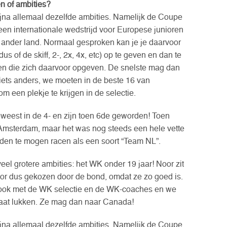
n of ambities?
ijna allemaal dezelfde ambities. Namelijk de Coupe
een internationale wedstrijd voor Europese junioren
en ander land. Normaal gesproken kan je je daarvoor
dus of de skiff, 2-, 2x, 4x, etc) op te geven en dan te
en die zich daarvoor opgeven. De snelste mag dan
t iets anders, we moeten in de beste 16 van
 een plekje te krijgen in de selectie.
geweest in de 4- en zijn toen 6de geworden! Toen
n Amsterdam, maar het was nog steeds een hele vette
den te mogen racen als een soort “Team NL”.
el grotere ambities: het WK onder 19 jaar! Noor zit
voor dus gekozen door de bond, omdat ze zo goed is.
n, ook met de WK selectie en de WK-coaches en we
gaat lukken. Ze mag dan naar Canada!
ijna allemaal dezelfde ambities. Namelijk de Coupe