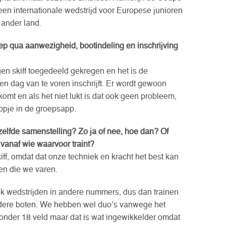
een internationale wedstrijd voor Europese junioren
n ander land.
ep qua aanwezigheid, bootindeling en inschrijving
en skiff toegedeeld gekregen en het is de
 een dag van te voren inschrijft. Er wordt gewoon
mt en als het niet lukt is dat ook geen probleem,
ppje in de groepsapp.
zelfde samenstelling? Zo ja of nee, hoe dan? Of
 vanaf wie waarvoor traint?
kiff, omdat dat onze techniek en kracht het best kan
en die we varen.
k wedstrijden in andere nummers, dus dan trainen
ndere boten. We hebben wel duo’s vanwege het
onder 18 veld maar dat is wat ingewikkelder omdat