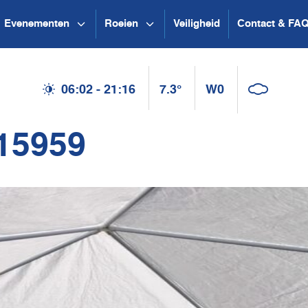
Evenementen
Roeien
Veiligheid
Contact & FA
06:02 - 21:16
7.3°
W0
15959