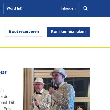
Q
Word lid!
Inloggen
Boot reserveren
Kom kennismaken
oor
en
or de
oot. Dit
. Er is