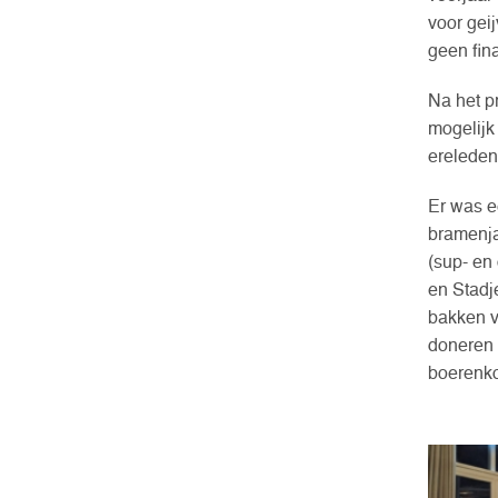
voor geij
geen fin
Na het p
mogelijk
ereleden
Er was e
bramenja
(sup- en
en Stadj
bakken v
doneren 
boerenko