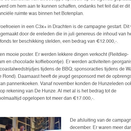
verd om hem aan te kunnen schaffen, ondanks het feit dat er dit
anciële ruimte was binnen het Botenplan.
roefroeien in een C3x+ in Drachten is de campagne gestart. Dit
 gemaakt door de ereleden die in juli genereus de inhoud van h
fonds ter beschikking stelden, een bedrag van €12.000,-.
en mooie poster. Er werden lekkere dingen verkocht (Reitdiep-
m en chocolade koffieboontje). Er werden activiteiten georgani
 coastalwedstrijdjes tijdens de BBQ; sponsoracties tijdens de W
e Rond). Daarnaast heeft de jeugd gesponsord met de opbrengs
an pannenkoeken. Vanaf november konden de Hunzeleden ook
op rekening van De Hunze. Al met al is het bedrag tot de
olmaaltijd opgelopen tot meer dan €17.000,-.
De afsluiting van de campagn
december. Er waren meer dan