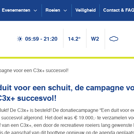
Evenementen
Roeien
Veiligheid
Contact & FA
05:59 - 21:20
14.2°
W2
mpagne voor een C3x+ succesvol!
duit voor een schuit, de campagne v
C3x+ succesvol!
elukt! De C3x+ is besteld! De donatiecampagne “Een duit voor e
is succesvol afgerond. Het doel was € 19.000,- te verzamelen vo
 van een C3x+, een door de recreatieve roeiers lang gewenste b
 is de aanschaf van dit boottype opnieuw op de agenda geplaatst