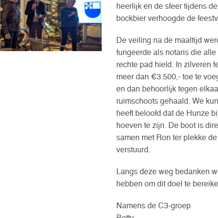
heerlijk en de sfeer tijdens d
bockbier verhoogde de feest
De veiling na de maaltijd we
fungeerde als notaris die all
rechte pad hield. In zilveren
meer dan €3.500,- toe te voe
en dan behoorlijk tegen elk
ruimschoots gehaald. We ku
heeft beloofd dat de Hunze bijs
hoeven te zijn. De boot is di
samen met Ron ter plekke de 
verstuurd.
Langs deze weg bedanken we a
hebben om dit doel te bereike
Namens de C3-groep