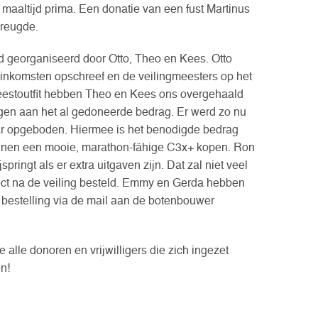
e maaltijd prima. Een donatie van een fust Martinus
vreugde.
rd georganiseerd door Otto, Theo en Kees. Otto
e inkomsten opschreef en de veilingmeesters op het
 feestoutfit hebben Theo en Kees ons overgehaald
gen aan het al gedoneerde bedrag. Er werd zo nu
aar opgeboden. Hiermee is het benodigde bedrag
nnen een mooie, marathon-fähige C3x+ kopen. Ron
pringt als er extra uitgaven zijn. Dat zal niet veel
rect na de veiling besteld. Emmy en Gerda hebben
bestelling via de mail aan de botenbouwer
lle donoren en vrijwilligers die zich ingezet
n!