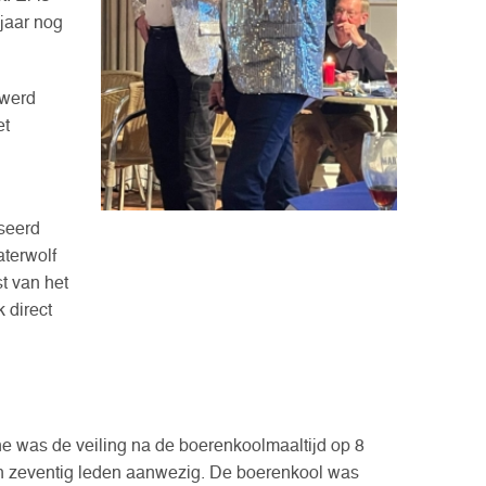
 jaar nog
 werd
et
seerd
aterwolf
t van het
 direct
e was de veiling na de boerenkoolmaaltijd op 8
 zeventig leden aanwezig. De boerenkool was