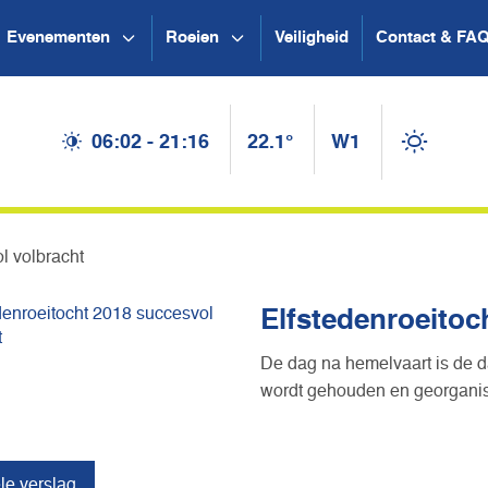
Evenementen
Roeien
Veiligheid
Contact & FA
06:02 - 21:16
22.1°
W1
l volbracht
Elfstedenroeitoc
De dag na hemelvaart is de da
wordt gehouden en georganise
le verslag