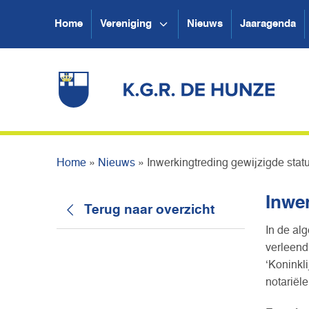
Home
Vereniging
Nieuws
Jaaragenda
Home
»
Nieuws
»
Inwerkingtreding gewijzigde stat
Inwer
Terug naar overzicht
In de al
verleend
‘Koninkli
notariële