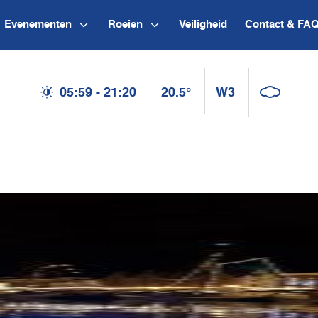
Evenementen
Roeien
Veiligheid
Contact & FA
05:59 - 21:20
20.5°
W3