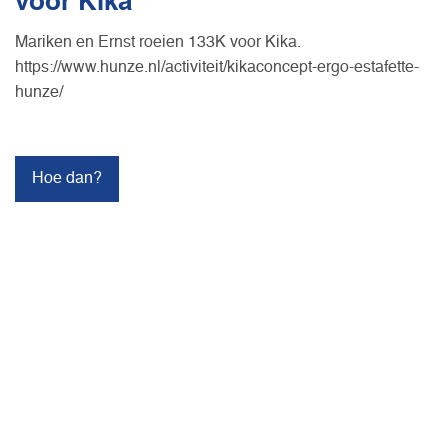
voor Kika
Mariken en Ernst roeien 133K voor Kika.
https://www.hunze.nl/activiteit/kikaconcept-ergo-estafette-
hunze/
Hoe dan?