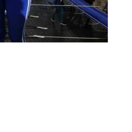
Kon. Gron. Roeivereniging De Hunze
Praediniussingel 32
9711 AG GRONINGEN