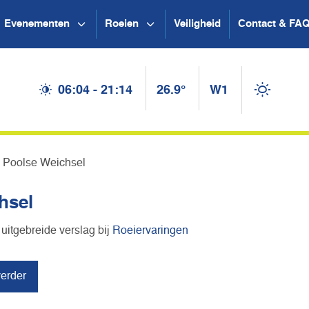
Evenementen
Roeien
Veiligheid
Contact & FA
06:04 - 21:14
26.9°
W1
e Poolse Weichsel
hsel
 uitgebreide verslag bij
Roeiervaringen
erder