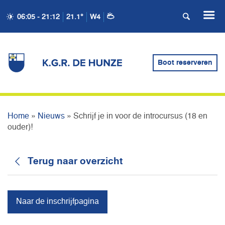
06:05 - 21:12
21.1°
W4
SCHRIJF JE IN VOOR DE
INTROCURSUS (18 EN
Boot reserveren
OUDER)!
Home
»
Nieuws
»
Schrijf je in voor de introcursus (18 en
ouder)!
Terug naar overzicht
Naar de inschrijfpagina