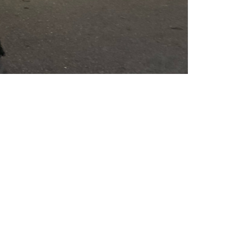
Kon. Gron. Roeivereniging De Hunze
Praediniussingel 32
9711 AG GRONINGEN